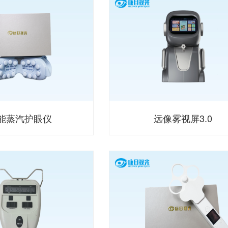
能蒸汽护眼仪
远像雾视屏3.0