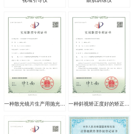
视域引导仪
眼肌训练仪
一种散光镜片生产用抛光磨边装置
一种斜视矫正度好的矫正眼镜